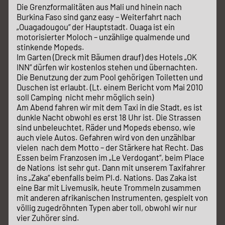
Die Grenzformalitäten aus Mali und hinein nach
Burkina Faso sind ganz easy – Weiterfahrt nach
„Ouagadougou“ der Hauptstadt. Ouaga ist ein
motorisierter Moloch – unzählige qualmende und
stinkende Mopeds.
Im Garten (Dreck mit Bäumen drauf) des Hotels „OK
INN“ dürfen wir kostenlos stehen und übernachten.
Die Benutzung der zum Pool gehörigen Toiletten und
Duschen ist erlaubt. (Lt. einem Bericht vom Mai 2010
soll Camping nicht mehr möglich sein)
Am Abend fahren wir mit dem Taxi in die Stadt, es ist
dunkle Nacht obwohl es erst 18 Uhr ist. Die Strassen
sind unbeleuchtet, Räder und Mopeds ebenso, wie
auch viele Autos. Gefahren wird von den unzählbar
vielen nach dem Motto – der Stärkere hat Recht. Das
Essen beim Franzosen im „Le Verdogant“, beim Place
de Nations ist sehr gut. Dann mit unserem Taxifahrer
ins „Zaka“ ebenfalls beim Pl.d. Nations. Das Zaka ist
eine Bar mit Livemusik, heute Trommeln zusammen
mit anderen afrikanischen Instrumenten, gespielt von
völlig zugedröhnten Typen aber toll, obwohl wir nur
vier Zuhörer sind.