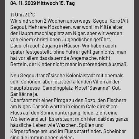
04. 11. 2009 Mittwoch 15. Tag
11 Uhr, 30°C.
Wir sind schon 2 Wochen unterwegs. Segou-Koro (Alt
Segou). Mehrere Moscheen, war wohl im Mittelalter
der Hauptumschlagplatz am Niger, aber wir werden
von einem christlichen Jugendlichen geführt.
Dadurch auch Zugang in Häuser. Wir haben auch
später festgestellt, ohne Führer geht gar nichts, man
hat vor allem das dauernde Angemache, nicht
Betteln, der Kinder nicht mehr in störendem Ausmaß.
Neu Segou, französische Kolonialstadt mit ehemals
sehr schönen, aber jetzt zerfallenden Villen an der
Hauptstrasse. Campingplatz-Motel "Savanne". Gut,
Sanitär na ja.
Überfahrt mit einer Piroge zu den Bozo, den Fischern
am Niger. Danach warten in einem Cafe direkt am
Fluss auf den Sonnenuntergang, leider zieht eine
Wolkenwand auf. Es erstaunt mich hier, daß das ganze
häusliche Leben wie Waschen, Spülen und
Körperpflege am und im Fluss stattfindet. Scheinbar
sind die immun gegen vieles.