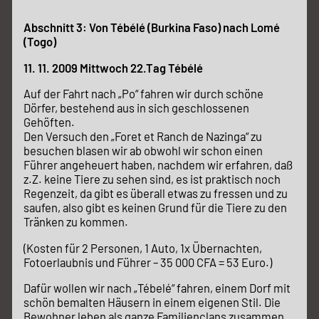
Abschnitt 3: Von Tébélé (Burkina Faso) nach Lomé
(Togo)
11. 11. 2009 Mittwoch 22.Tag Tébélé
Auf der Fahrt nach „Po“ fahren wir durch schöne
Dörfer, bestehend aus in sich geschlossenen
Gehöften.
Den Versuch den „Foret et Ranch de Nazinga“ zu
besuchen blasen wir ab obwohl wir schon einen
Führer angeheuert haben, nachdem wir erfahren, daß
z.Z. keine Tiere zu sehen sind, es ist praktisch noch
Regenzeit, da gibt es überall etwas zu fressen und zu
saufen, also gibt es keinen Grund für die Tiere zu den
Tränken zu kommen.
(Kosten für 2 Personen, 1 Auto, 1x Übernachten,
Fotoerlaubnis und Führer – 35 000 CFA = 53 Euro.)
Dafür wollen wir nach „Tébelé“ fahren, einem Dorf mit
schön bemalten Häusern in einem eigenen Stil. Die
Bewohner leben als ganze Familienclans zusammen